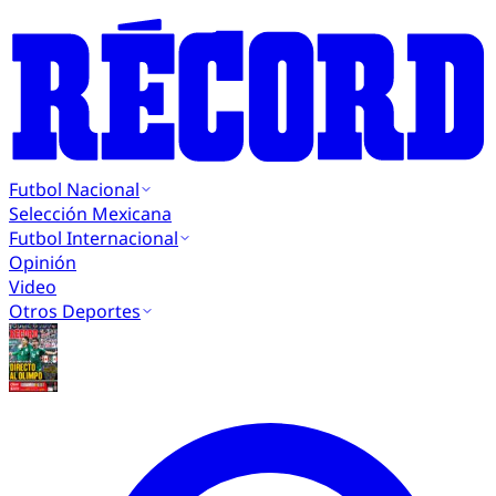
Futbol Nacional
Selección Mexicana
Futbol Internacional
Opinión
Video
Otros Deportes