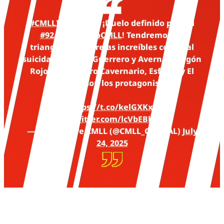
#CMLLInforma
|| ¡Duelo definido para el
#92AniversarioCMLL
! Tendremos un
triangular de parejas increíbles con final
suicida... ¡Último Guerrero y Averno, Dragón
Rojo Jr. y Bárbaro Cavernario, Esfinge y El
Valiente son los protagonistas!
📲
https://t.co/kelGXKxJdL
pic.twitter.com/lcVbEBh265
— Lucha Libre CMLL (@CMLL_OFICIAL)
July
24, 2025