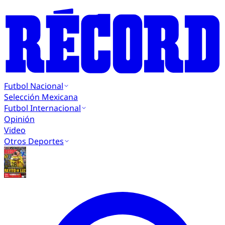
Futbol Nacional
Selección Mexicana
Futbol Internacional
Opinión
Video
Otros Deportes