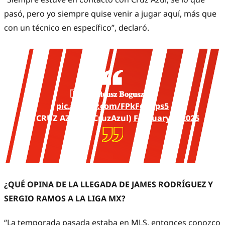
pasó, pero yo siempre quise venir a jugar aquí, más que
con un técnico en específico”, declaró.
🇵🇱 𝐌𝐚𝐭𝐞𝐮𝐬𝐳 𝐁𝐨𝐠𝐮𝐬𝐳 7️⃣
pic.twitter.com/FPkFgnops5
— CRUZ AZUL (@CruzAzul)
February 6, 2025
¿QUÉ OPINA DE LA LLEGADA DE JAMES RODRÍGUEZ Y
SERGIO RAMOS A LA LIGA MX?
“La temporada pasada estaba en MLS, entonces conozco