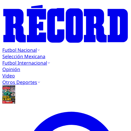
Futbol Nacional
Selección Mexicana
Futbol Internacional
Opinión
Video
Otros Deportes