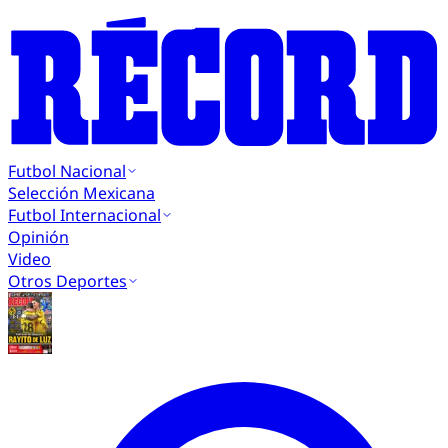
Futbol Nacional
Selección Mexicana
Futbol Internacional
Opinión
Video
Otros Deportes