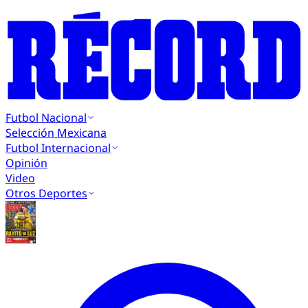
Futbol Nacional
Selección Mexicana
Futbol Internacional
Opinión
Video
Otros Deportes