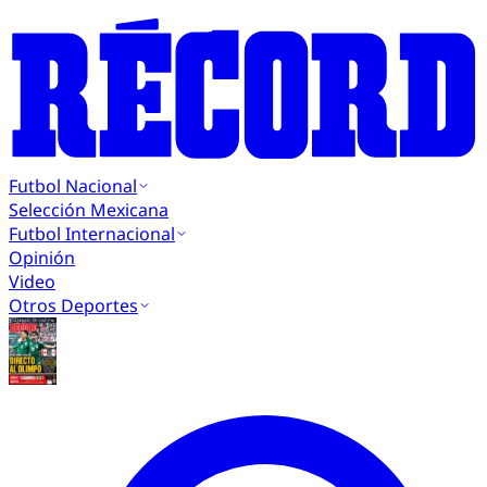
Futbol Nacional
Selección Mexicana
Futbol Internacional
Opinión
Video
Otros Deportes