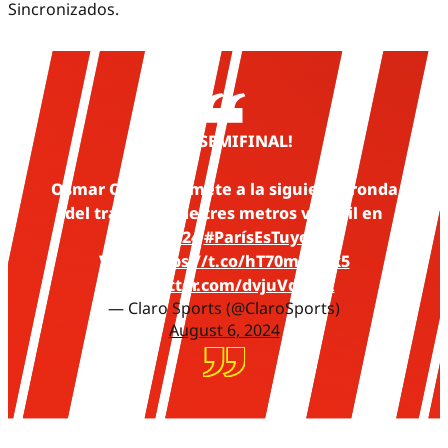
Sincronizados.
¡A LA SEMIFINAL!
Osmar Olvera se mete a la siguiente ronda
del trampolín de tres metros varonil en
#Paris2024
#ParísEsTuyo
EN
VIVO:
https://t.co/hT70m4oQk5
pic.twitter.com/dvjuVdInEx
— Claro Sports (@ClaroSports)
August 6, 2024