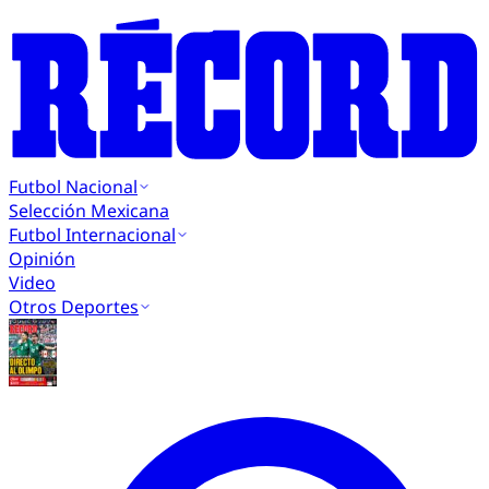
Futbol Nacional
Selección Mexicana
Futbol Internacional
Opinión
Video
Otros Deportes