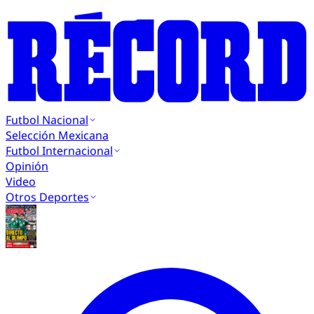
Futbol Nacional
Selección Mexicana
Futbol Internacional
Opinión
Video
Otros Deportes