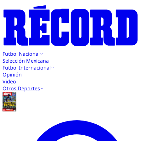
Futbol Nacional
Selección Mexicana
Futbol Internacional
Opinión
Video
Otros Deportes