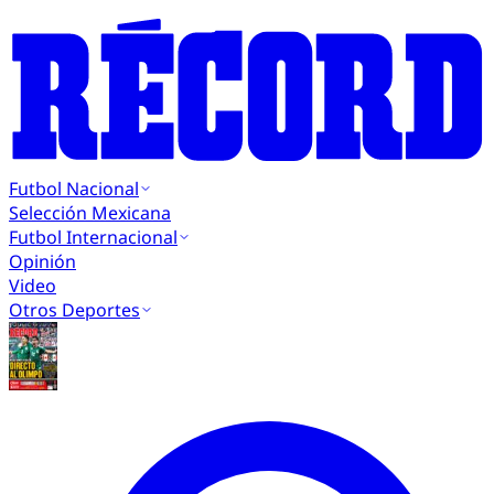
Futbol Nacional
Selección Mexicana
Futbol Internacional
Opinión
Video
Otros Deportes