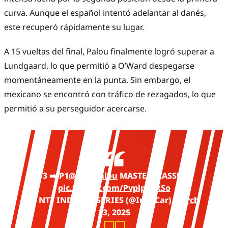
curva. Aunque el español intentó adelantar al danés,
este recuperó rápidamente su lugar.
A 15 vueltas del final, Palou finalmente logró superar a
Lundgaard, lo que permitió a O’Ward despegarse
momentáneamente en la punta. Sin embargo, el
mexicano se encontró con tráfico de rezagados, lo que
permitió a su perseguidor acercarse.
P3 ➡️ P1
@AlexPalou
MASTERCLASS! 🏆
pic.twitter.com/Pvplp4PRSo
— NTT INDYCAR SERIES (@IndyCar)
March
23, 2025