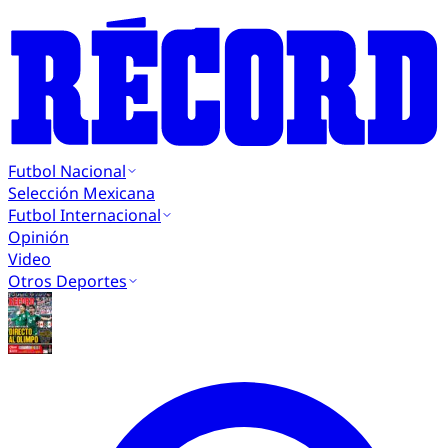
Futbol Nacional
Selección Mexicana
Futbol Internacional
Opinión
Video
Otros Deportes