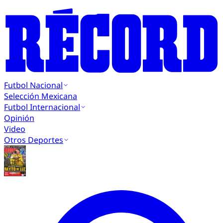
Futbol Nacional
Selección Mexicana
Futbol Internacional
Opinión
Video
Otros Deportes