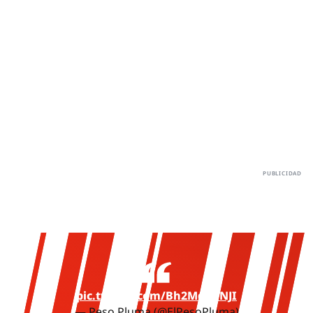
pic.twitter.com/Bh2MdbuNJI
— Peso Pluma (@ElPesoPluma)