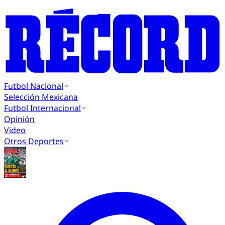
Futbol Nacional
Selección Mexicana
Futbol Internacional
Opinión
Video
Otros Deportes