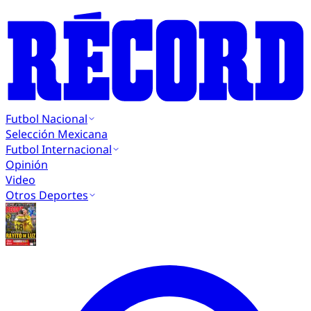
Futbol Nacional
Selección Mexicana
Futbol Internacional
Opinión
Video
Otros Deportes