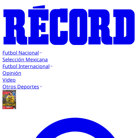
Futbol Nacional
Selección Mexicana
Futbol Internacional
Opinión
Video
Otros Deportes