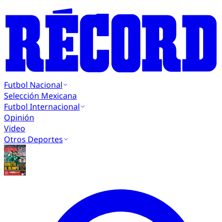
Futbol Nacional
Selección Mexicana
Futbol Internacional
Opinión
Video
Otros Deportes