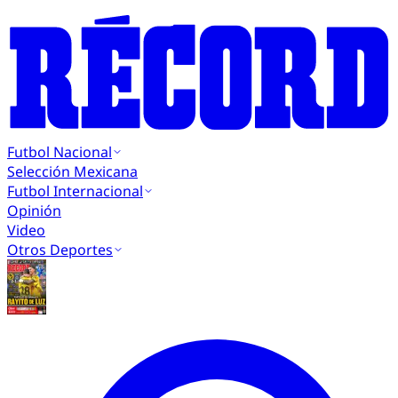
Futbol Nacional
Selección Mexicana
Futbol Internacional
Opinión
Video
Otros Deportes