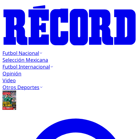
Futbol Nacional
Selección Mexicana
Futbol Internacional
Opinión
Video
Otros Deportes