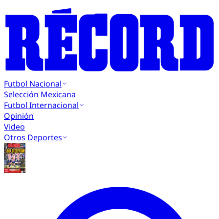
Futbol Nacional
Selección Mexicana
Futbol Internacional
Opinión
Video
Otros Deportes