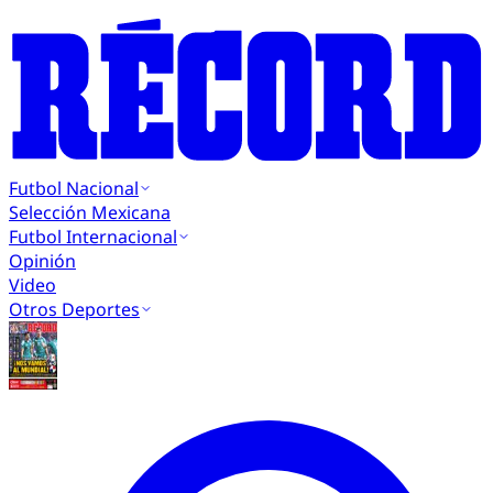
Futbol Nacional
Selección Mexicana
Futbol Internacional
Opinión
Video
Otros Deportes