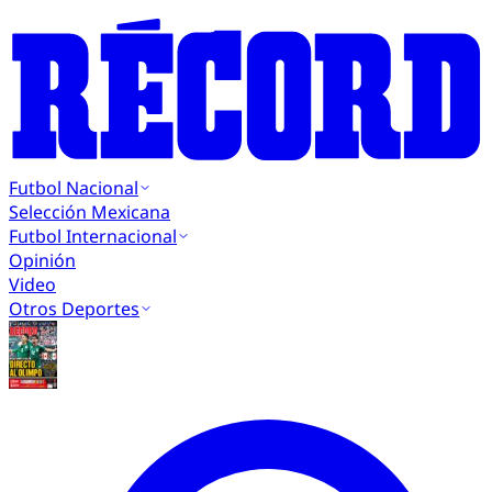
Futbol Nacional
Selección Mexicana
Futbol Internacional
Opinión
Video
Otros Deportes