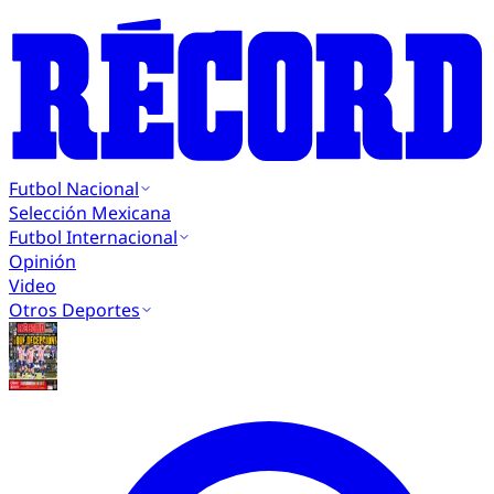
Futbol Nacional
Selección Mexicana
Futbol Internacional
Opinión
Video
Otros Deportes