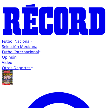
Futbol Nacional
Selección Mexicana
Futbol Internacional
Opinión
Video
Otros Deportes