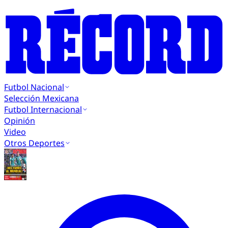
Futbol Nacional
Selección Mexicana
Futbol Internacional
Opinión
Video
Otros Deportes