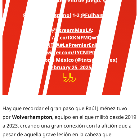
ingreso al terreno de juego. 👏
🐺
@WolvesEspanol
1-2
@FulhamFC
⚪
📲
@StreamMaxLA
:
https://t.co/fXKNFMQwTC
📺
@TNTLA
#LaPremierEnMax
pic.twitter.com/IYCNIP07gh
— TNT Sports México (@tntsportsmex)
February 25, 2025
Hay que recordar el gran paso que Raúl Jiménez tuvo
por
Wolverhampton
, equipo en el que militó desde 2019
a 2023, creando una gran conexión con la afición que a
pesar de aquella grave lesión en la cabeza que