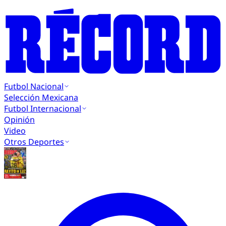
Futbol Nacional
Selección Mexicana
Futbol Internacional
Opinión
Video
Otros Deportes