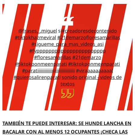
@frases._.miguel
si
#creadoresdecontenido
#tiktokhazmeviral
#21demarzofloresamarillas
#sigueme_para_mas_videos_asi
#fyppppppppppppppppppppppp
#floresamarillas
#21demarzo
#tiktokponmeenparati
#tiktokponmeenparati
#paratiiiiiiiiiiiiiiiiiiiiiiiiiiiiiii
#viraaaaaaaaaal
#quierosalirenparati
sonido original - videos de
textos
TAMBIÉN TE PUEDE INTERESAR: SE HUNDE LANCHA EN
BACALAR CON AL MENOS 12 OCUPANTES ¡CHECA LAS