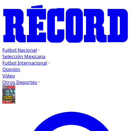
Futbol Nacional
Selección Mexicana
Futbol Internacional
Opinión
Video
Otros Deportes