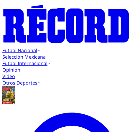
Futbol Nacional
Selección Mexicana
Futbol Internacional
Opinión
Video
Otros Deportes