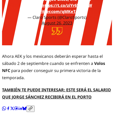
EN VIVO:
https://t.co/ziYr6WLdFW
pic.twitter.com/qMKeTAyFiJ
— Claro Sports (@ClaroSports)
August 26, 2023
Ahora AEK y los mexicanos deberán esperar hasta el
sábado 2 de septiembre cuando se enfrenten a
Volos
NFC
para poder conseguir su primera victoria de la
temporada.
TAMBIÉN TE PUEDE INTERESAR: ESTE SERÁ EL SALARIO
QUE JORGE SÁNCHEZ RECIBIRÁ EN EL PORTO