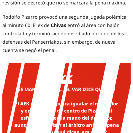
revisión se decretó que no se marcara la pena máxima.
Rodolfo Pizarro provocó una segunda jugada polémica
al minuto 60. El ex de
Chivas
entró al área con balón
controlado y terminó siendo derribado por uno de los
defensas del Panserriakos, sin embargo, de nueva
cuenta se negó el penal.
SE MARCA PENAL... ¡EL VAR DICE QUE NO!
El AEK de Atenas busca igualar el marcador
y en el intento de centro de Pizarro, el
esférico pega en la mano del defensor,
aunque tras revisar el árbitro anula la pena
máxima ¿Tu qué dices, era penal?