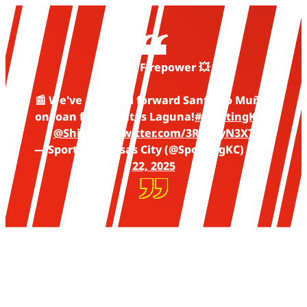
Adding Firepower 💥
📰 We've acquired forward Santiago Muñoz
on loan from Santos Laguna!
#SportingKC
|
@Shift4
pic.twitter.com/3R3gkyN3XT
— Sporting Kansas City (@SportingKC)
April
22, 2025