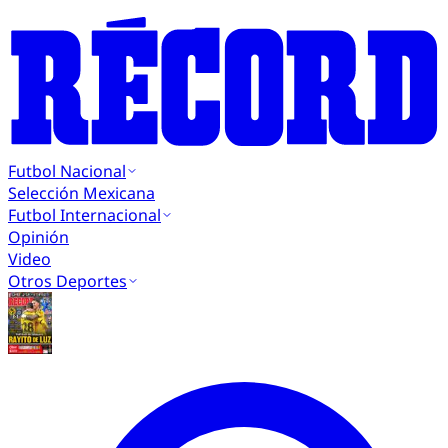
Futbol Nacional
Selección Mexicana
Futbol Internacional
Opinión
Video
Otros Deportes