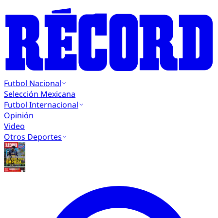
Futbol Nacional
Selección Mexicana
Futbol Internacional
Opinión
Video
Otros Deportes