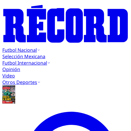
Futbol Nacional
Selección Mexicana
Futbol Internacional
Opinión
Video
Otros Deportes