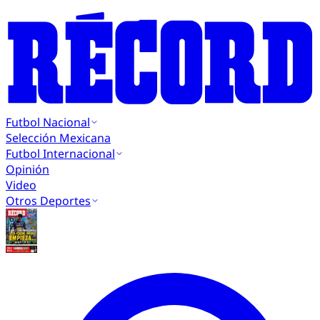
Futbol Nacional
Selección Mexicana
Futbol Internacional
Opinión
Video
Otros Deportes