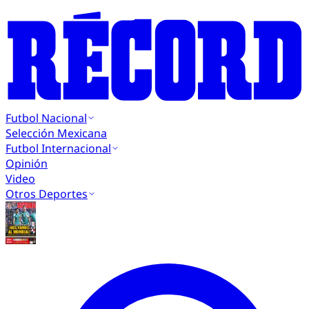
Futbol Nacional
Selección Mexicana
Futbol Internacional
Opinión
Video
Otros Deportes