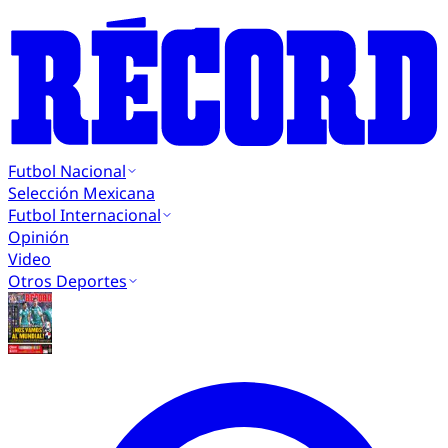
Futbol Nacional
Selección Mexicana
Futbol Internacional
Opinión
Video
Otros Deportes