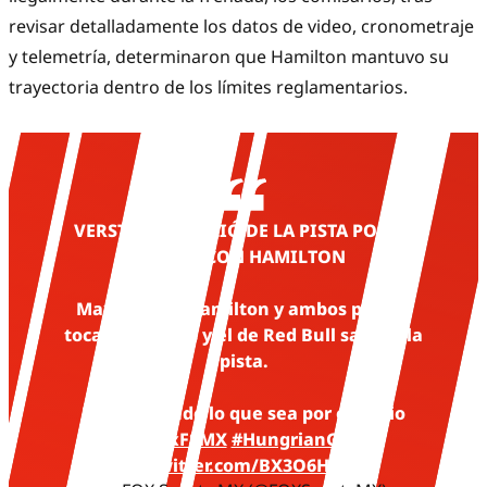
revisar detalladamente los datos de video, cronometraje
y telemetría, determinaron que Hamilton mantuvo su
trayectoria dentro de los límites reglamentarios.
VERSTAPPEN SALIÓ DE LA PISTA POR EL
DUELO CON HAMILTON
Max atacó a Hamilton y ambos pilotos
tocaron ruedas y el de Red Bull sale de la
pista.
Está haciendo lo que sea por el podio
#F1xFSMX
#HungrianGP
pic.twitter.com/BX3O6HQlcS