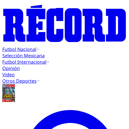
Futbol Nacional
Selección Mexicana
Futbol Internacional
Opinión
Video
Otros Deportes