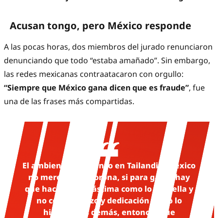
Acusan tongo, pero México responde
A las pocas horas, dos miembros del jurado renunciaron
denunciando que todo “estaba amañado”. Sin embargo,
las redes mexicanas contraatacaron con orgullo:
“Siempre que México gana dicen que es fraude”
, fue
una de las frases más compartidas.
El ambiente está tenso en Tailandia, México
no merecía esa corona, si para ganar hay
que hacerlo con lástima como lo hizo ella y
no con esfuerzo y dedicación como lo
hicieron las demás, entonces que