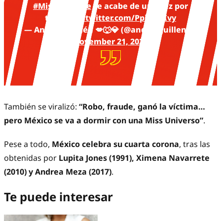
#MissUniverse
se acabe de una vez por
todas.
pic.twitter.com/PpiTfo3Ivy
— Andrés Guillén 💋🐺💎 (@andresguillen6_)
November 21, 2025
También se viralizó:
“Robo, fraude, ganó la víctima…
pero México se va a dormir con una Miss Universo”
.
Pese a todo,
México celebra su cuarta corona
, tras las
obtenidas por
Lupita Jones (1991), Ximena Navarrete
(2010) y Andrea Meza (2017)
.
Te puede interesar