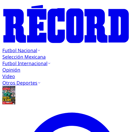
Futbol Nacional
Selección Mexicana
Futbol Internacional
Opinión
Video
Otros Deportes