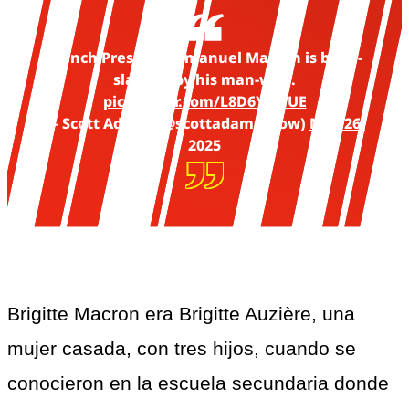
French President Emanuel Macron is bitch-
slapped by his man-wife.
pic.twitter.com/L8D6YLlhUE
— Scott Adams (@scottadamsshow)
May 26,
2025
Brigitte Macron era Brigitte Auzière, una 
mujer casada, con tres hijos, cuando se 
conocieron en la escuela secundaria donde 