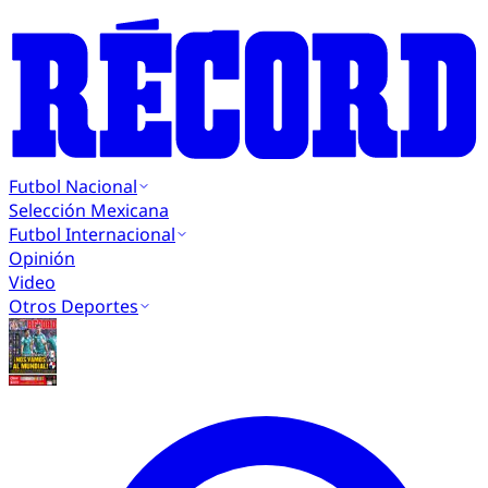
Futbol Nacional
Selección Mexicana
Futbol Internacional
Opinión
Video
Otros Deportes