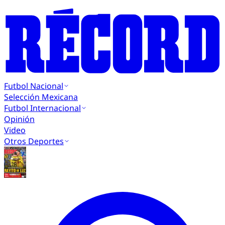
Futbol Nacional
Selección Mexicana
Futbol Internacional
Opinión
Video
Otros Deportes