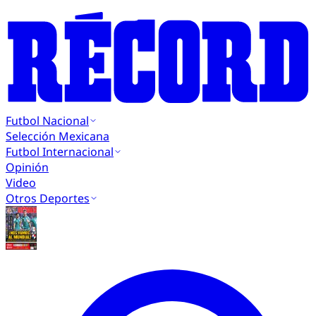
Futbol Nacional
Selección Mexicana
Futbol Internacional
Opinión
Video
Otros Deportes