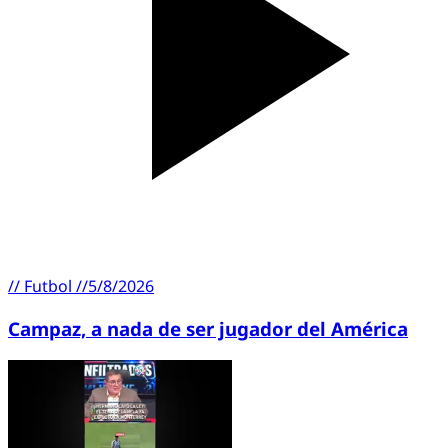
//
Futbol
//
5/8/2026
Campaz, a nada de ser jugador del América