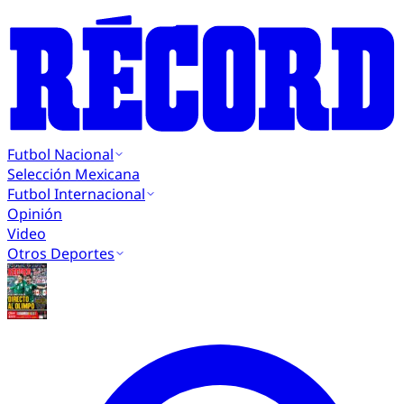
Futbol Nacional
Selección Mexicana
Futbol Internacional
Opinión
Video
Otros Deportes