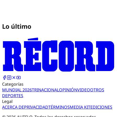
Lo último
Categorías
MUNDIAL 2026
TRI
NACIONAL
OPINIÓN
VIDEO
OTROS
DEPORTES
Legal
ACERCA DE
PRIVACIDAD
TÉRMINOS
MEDIA KIT
EDICIONES
©
2026
AUTFLO. Todos los derechos reservados.