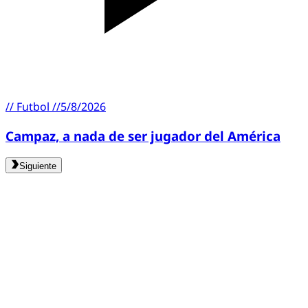
//
Futbol
//
5/8/2026
Campaz, a nada de ser jugador del América
Siguiente