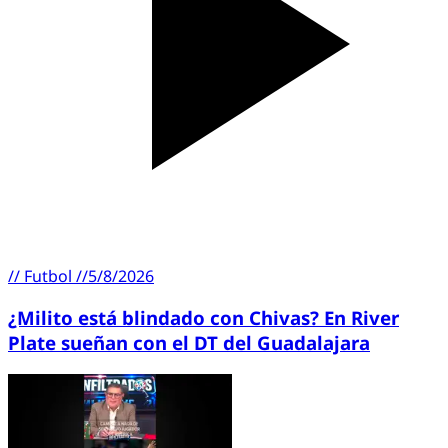
//
Futbol
//
5/8/2026
¿Milito está blindado con Chivas? En River
Plate sueñan con el DT del Guadalajara