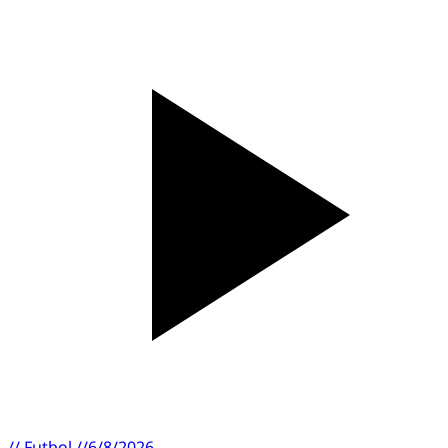
//
Futbol
//
6/8/2026