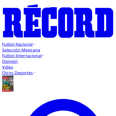
Futbol Nacional
Selección Mexicana
Futbol Internacional
Opinión
Video
Otros Deportes