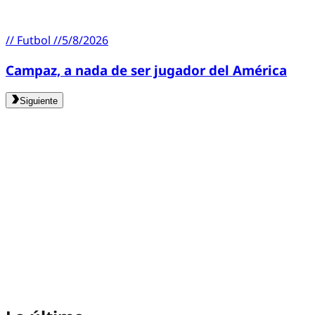
//
Futbol
//
5/8/2026
Campaz, a nada de ser jugador del América
Siguiente