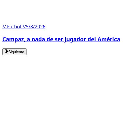
//
Futbol
//
5/8/2026
Campaz, a nada de ser jugador del América
Siguiente