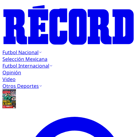
Futbol Nacional
Selección Mexicana
Futbol Internacional
Opinión
Video
Otros Deportes