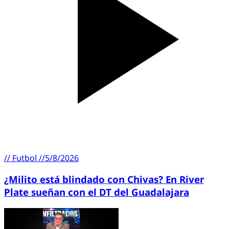
//
Futbol
//
5/8/2026
¿Milito está blindado con Chivas? En River
Plate sueñan con el DT del Guadalajara