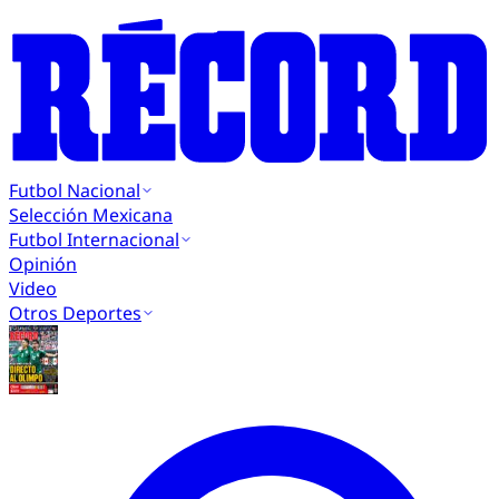
Futbol Nacional
Selección Mexicana
Futbol Internacional
Opinión
Video
Otros Deportes