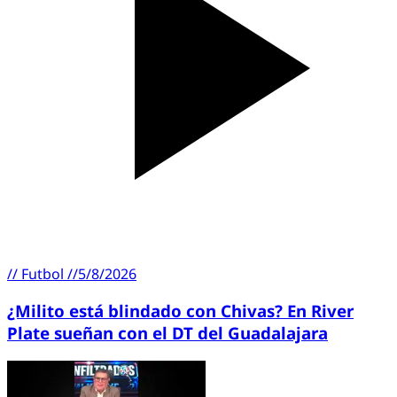
//
Futbol
//
5/8/2026
¿Milito está blindado con Chivas? En River
Plate sueñan con el DT del Guadalajara