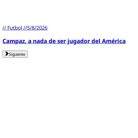
//
Futbol
//
5/8/2026
Campaz, a nada de ser jugador del América
Siguiente