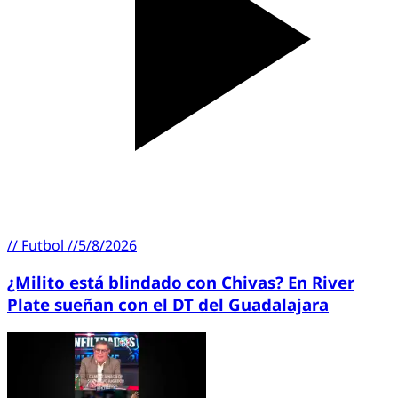
//
Futbol
//
5/8/2026
¿Milito está blindado con Chivas? En River
Plate sueñan con el DT del Guadalajara