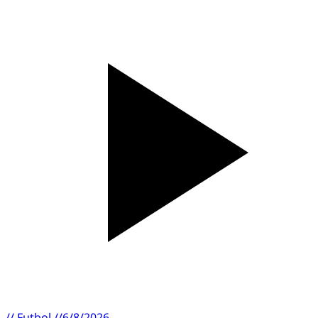
//
Futbol
//
6/8/2026