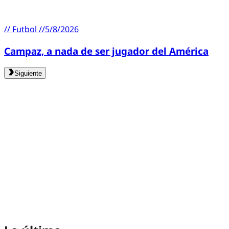
//
Futbol
//
5/8/2026
Campaz, a nada de ser jugador del América
Siguiente