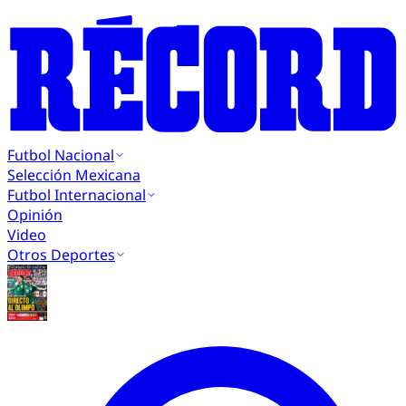
Futbol Nacional
Selección Mexicana
Futbol Internacional
Opinión
Video
Otros Deportes