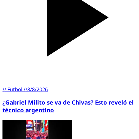
//
Futbol
//
8/8/2026
¿Gabriel Milito se va de Chivas? Esto reveló el
técnico argentino