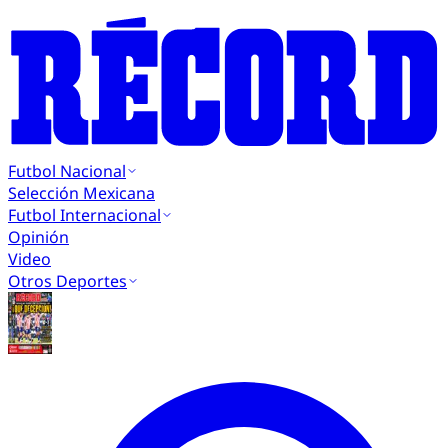
Futbol Nacional
Selección Mexicana
Futbol Internacional
Opinión
Video
Otros Deportes