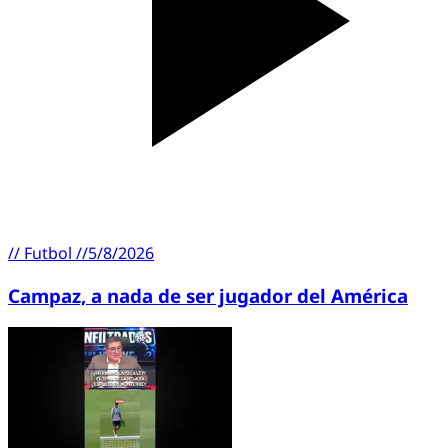
//
Futbol
//
5/8/2026
Campaz, a nada de ser jugador del América