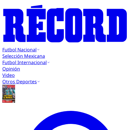
Futbol Nacional
Selección Mexicana
Futbol Internacional
Opinión
Video
Otros Deportes