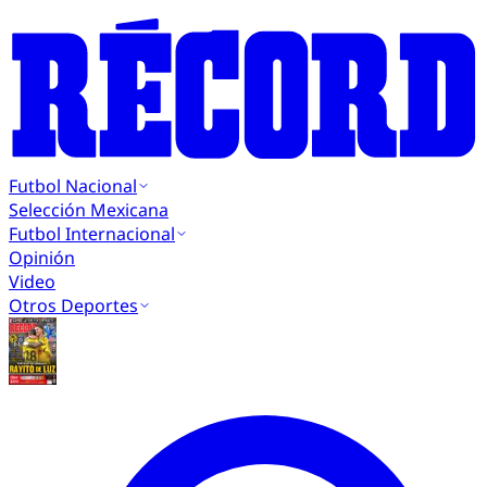
Futbol Nacional
Selección Mexicana
Futbol Internacional
Opinión
Video
Otros Deportes