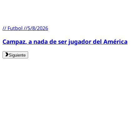
//
Futbol
//
5/8/2026
Campaz, a nada de ser jugador del América
Siguiente