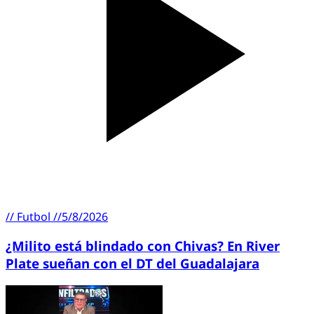
//
Futbol
//
5/8/2026
¿Milito está blindado con Chivas? En River
Plate sueñan con el DT del Guadalajara