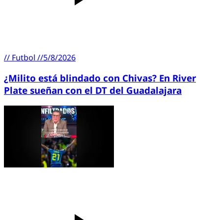
//
Futbol
//
5/8/2026
¿Milito está blindado con Chivas? En River
Plate sueñan con el DT del Guadalajara