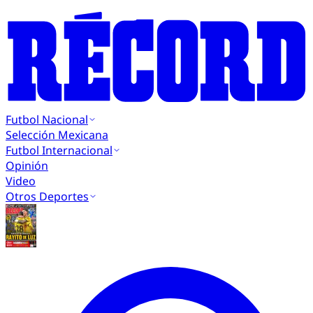
Futbol Nacional
Selección Mexicana
Futbol Internacional
Opinión
Video
Otros Deportes