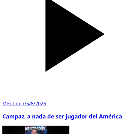
//
Futbol
//
5/8/2026
Campaz, a nada de ser jugador del América