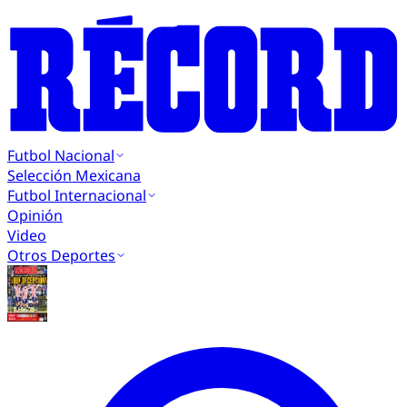
Futbol Nacional
Selección Mexicana
Futbol Internacional
Opinión
Video
Otros Deportes