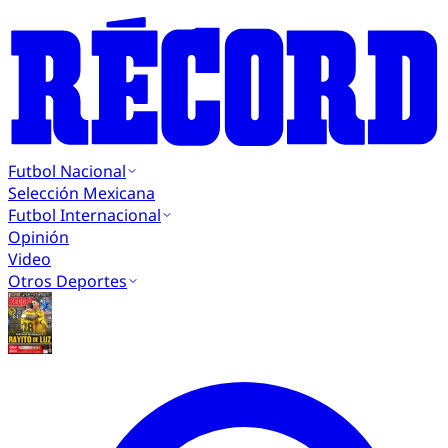
Futbol Nacional
Selección Mexicana
Futbol Internacional
Opinión
Video
Otros Deportes